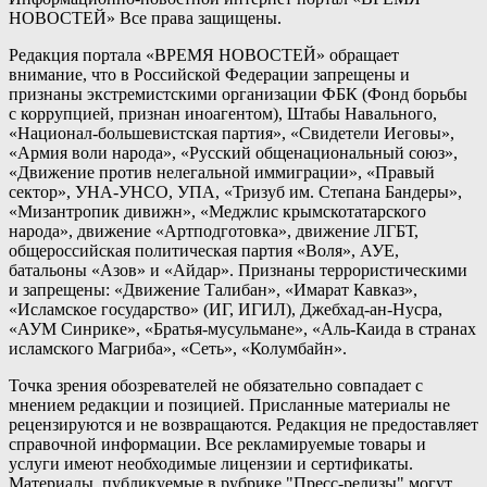
НОВОСТЕЙ» Все права защищены.
Редакция портала «ВРЕМЯ НОВОСТЕЙ» обращает
внимание, что в Российской Федерации запрещены и
признаны экстремистскими организации ФБК (Фонд борьбы
с коррупцией, признан иноагентом), Штабы Навального,
«Национал-большевистская партия», «Свидетели Иеговы»,
«Армия воли народа», «Русский общенациональный союз»,
«Движение против нелегальной иммиграции», «Правый
сектор», УНА-УНСО, УПА, «Тризуб им. Степана Бандеры»,
«Мизантропик дивижн», «Меджлис крымскотатарского
народа», движение «Артподготовка», движение ЛГБТ,
общероссийская политическая партия «Воля», АУЕ,
батальоны «Азов» и «Айдар». Признаны террористическими
и запрещены: «Движение Талибан», «Имарат Кавказ»,
«Исламское государство» (ИГ, ИГИЛ), Джебхад-ан-Нусра,
«АУМ Синрике», «Братья-мусульмане», «Аль-Каида в странах
исламского Магриба», «Сеть», «Колумбайн».
Точка зрения обозревателей не обязательно совпадает с
мнением редакции и позицией. Присланные материалы не
рецензируются и не возвращаются. Редакция не предоставляет
справочной информации. Все рекламируемые товары и
услуги имеют необходимые лицензии и сертификаты.
Материалы, публикуемые в рубрике "Пресс-релизы" могут