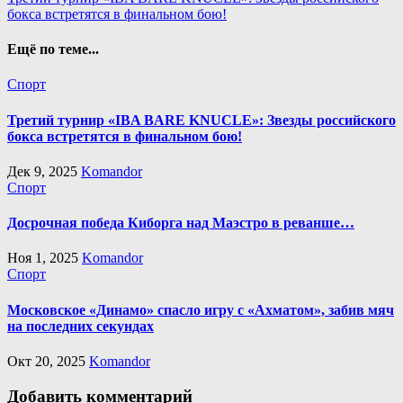
Навигация
бокса встретятся в финальном бою!
по
записям
Ещё по теме...
Спорт
Третий турнир «IBA BARE KNUCLE»: Звезды российского
бокса встретятся в финальном бою!
Дек 9, 2025
Komandor
Спорт
Досрочная победа Киборга над Маэстро в реванше…
Ноя 1, 2025
Komandor
Спорт
Московское «Динамо» спасло игру с «Ахматом», забив мяч
на последних секундах
Окт 20, 2025
Komandor
Добавить комментарий