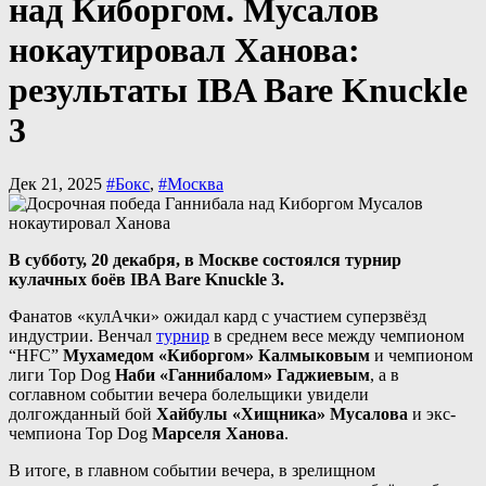
над Киборгом. Мусалов
нокаутировал Ханова:
результаты IBA Bare Knuckle
3
Дек 21, 2025
#Бокс
,
#Москва
В субботу, 20 декабря, в Москве состоялся турнир
кулачных боёв IBA Bare Knuckle 3.
Фанатов «кулАчки» ожидал кард с участием суперзвёзд
индустрии. Венчал
турнир
в среднем весе между чемпионом
“HFC”
Мухамедом «Киборгом» Калмыковым
и чемпионом
лиги Top Dog
Наби «Ганнибалом» Гаджиевым
, а в
соглавном событии вечера болельщики увидели
долгожданный бой
Хайбулы «Хищника» Мусалова
и экс-
чемпиона Top Dog
Марселя Ханова
.
В итоге, в главном событии вечера, в зрелищном