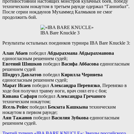
противостоянии настоящих монстров кулачных боёв, победу
техническим нокаутом в третьем раунде одержал “Ганнибал”.
После серии нокдаунов Мухаммед Калмыков не смог
продолжить бой.
IBA Bare Knuckle 3
Результаты остальных поединков турнира IBA Bare Knuckle 3:
Алан Абаев
победил
Абдырахмана Абдырахманова
единогласным решением судей;
Евгений Шишков
победил
Васифа Аббасова
единогласным
решением судей
Шодруз Давлатов
победил
Кирилла Черняева
единогласным решением судей;
Марат Исаев
победил
Александра Перевязко
, Перевязко в
ходе боя получил травму ноги, врач снял его с боя;
Кивана Сафари
победил
Александра Гречаного
техническим нокаутом;
Ясель Рейес
победил
Бекзата Кашкына
техническим
нокаутом в первом раунде;
Аян Тажанов
победил
Василия Зубкова
единогласным
решением судей.
Третий турнир «IBA BARE KNUCLE»: Звезды российского