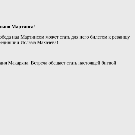
иано Мартинса
!
Победа над Мартинсом может стать для него билетом к реваншу
обедивший Ислама Махачева!
адия Макаряна. Встреча обещает стать настоящей битвой