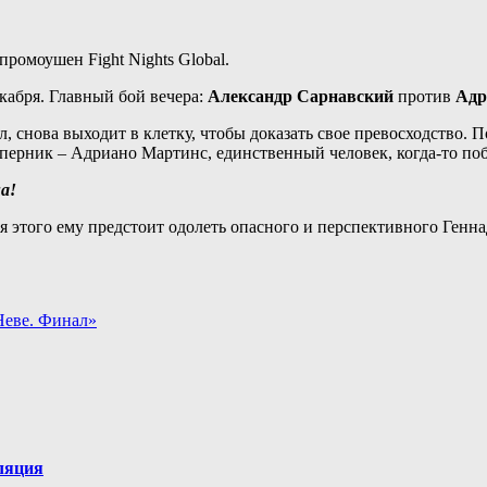
омоушен Fight Nights Global.
екабря. Главный бой вечера:
Александр Сарнавский
против
Адр
 снова выходит в клетку, чтобы доказать свое превосходство. 
оперник – Адриано Мартинс, единственный человек, когда-то п
а!
я этого ему предстоит одолеть опасного и перспективного Генн
Неве. Финал»
ляция