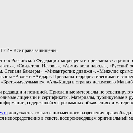
ТЕЙ» Все права защищены.
о в Российской Федерации запрещены и признаны экстремистс
артия», «Свидетели Иеговы», «Армия воли народа», «Русский 
 Степана Бандеры», «Мизантропик дивижн», «Меджлис крымско
альоны «Азов» и «Айдар». Признаны террористическими и запр
«Братья-мусульмане», «Аль-Каида в странах исламского Магриб
ем редакции и позицией. Присланные материалы не рецензируютс
одимые лицензии и сертификаты. Материалы, публикуемые в ру
ь информации, содержащейся в рекламных объявлениях и материа
s.ru
допускается только с письменного разрешения правообладате
ься непосредственно в тексте, воспроизводящем оригинальный м