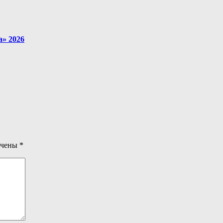
» 2026
ечены
*