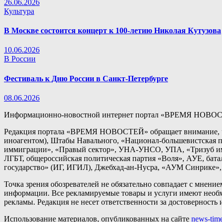
26.06.2026
Культура
В Москве состоится концерт к 100-летию Николая Кутузова
10.06.2026
В России
Фестиваль к Дню России в Санкт-Петербурге
08.06.2026
Информационно-новостной интернет портал «ВРЕМЯ НОВОС
Редакция портала «ВРЕМЯ НОВОСТЕЙ» обращает внимание, чт
иноагентом), Штабы Навального, «Национал-большевистская п
иммиграции», «Правый сектор», УНА-УНСО, УПА, «Тризуб им.
ЛГБТ, общероссийская политическая партия «Воля», АУЕ, бат
государство» (ИГ, ИГИЛ), Джебхад-ан-Нусра, «АУМ Синрике», 
Точка зрения обозревателей не обязательно совпадает с мнени
информации. Все рекламируемые товары и услуги имеют необх
рекламы. Редакция не несет ответственности за достоверност
Использование материалов, опубликованных на сайте
news-time