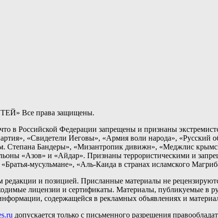
ТЕЙ» Все права защищены.
о в Российской Федерации запрещены и признаны экстремистс
артия», «Свидетели Иеговы», «Армия воли народа», «Русский 
 Степана Бандеры», «Мизантропик дивижн», «Меджлис крымско
альоны «Азов» и «Айдар». Признаны террористическими и запр
«Братья-мусульмане», «Аль-Каида в странах исламского Магриб
ем редакции и позицией. Присланные материалы не рецензируютс
одимые лицензии и сертификаты. Материалы, публикуемые в ру
ь информации, содержащейся в рекламных объявлениях и материа
s.ru
допускается только с письменного разрешения правообладате