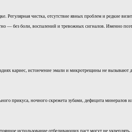
ядке. Регулярная чистка, отсутствие явных проблем и редкие виз
етно — без боли, воспалений и тревожных сигналов. Именно по
стадиях кариес, истончение эмали и микротрещины не вызывают 
льного прикуса, ночного скрежета зубами, дефицита минералов 
оянное использование отбеливающих паст могут не укреплять, а