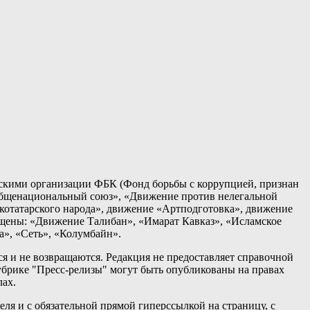
кими организации ФБК (Фонд борьбы с коррупцией, признан
общенациональный союз», «Движение против нелегальной
татарского народа», движение «Артподготовка», движение
ещены: «Движение Талибан», «Имарат Кавказ», «Исламское
а», «Сеть», «Колумбайн».
я и не возвращаются. Редакция не предоставляет справочной
брике "Пресс-релизы" могут быть опубликованы на правах
лах.
ля и с обязательной прямой гиперссылкой на страницу, с