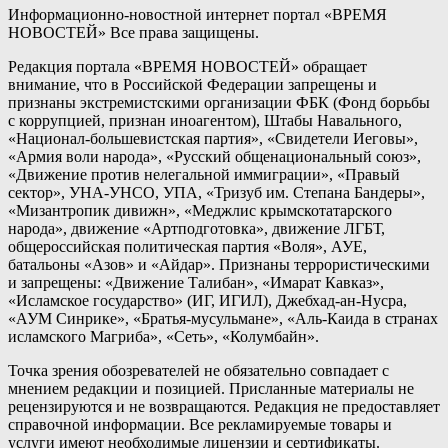
Информационно-новостной интернет портал «ВРЕМЯ
НОВОСТЕЙ» Все права защищены.
Редакция портала «ВРЕМЯ НОВОСТЕЙ» обращает
внимание, что в Российской Федерации запрещены и
признаны экстремистскими организации ФБК (Фонд борьбы
с коррупцией, признан иноагентом), Штабы Навального,
«Национал-большевистская партия», «Свидетели Иеговы»,
«Армия воли народа», «Русский общенациональный союз»,
«Движение против нелегальной иммиграции», «Правый
сектор», УНА-УНСО, УПА, «Тризуб им. Степана Бандеры»,
«Мизантропик дивижн», «Меджлис крымскотатарского
народа», движение «Артподготовка», движение ЛГБТ,
общероссийская политическая партия «Воля», АУЕ,
батальоны «Азов» и «Айдар». Признаны террористическими
и запрещены: «Движение Талибан», «Имарат Кавказ»,
«Исламское государство» (ИГ, ИГИЛ), Джебхад-ан-Нусра,
«АУМ Синрике», «Братья-мусульмане», «Аль-Каида в странах
исламского Магриба», «Сеть», «Колумбайн».
Точка зрения обозревателей не обязательно совпадает с
мнением редакции и позицией. Присланные материалы не
рецензируются и не возвращаются. Редакция не предоставляет
справочной информации. Все рекламируемые товары и
услуги имеют необходимые лицензии и сертификаты.