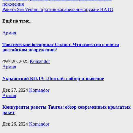
поколения
по
Ракета Sea Venom: противокорабельное оружие НАТО
записям
Ещё по теме...
Армия
Тактический боеприпас Солист. Что известно о новом
российском вооружении?
Фев 20, 2025
Komandor
Армия
Украинский БПЛА «Лютый»: обзор и значение
Дек 27, 2024
Komandor
Армия
Конкуренты ракеты Taurus: обзор современных крылатых
ракет
Дек 26, 2024
Komandor