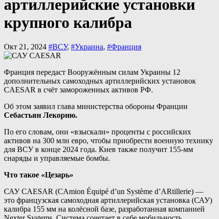
артиллерийские установки
крупного калибра
Окт 21, 2024
#ВСУ
,
#Украина
,
#Франция
Франция передаст Вооружённым силам Украины 12
дополнительных самоходных артиллерийских установок
CAESAR в счёт замороженных активов РФ.
Об этом заявил глава министерства обороны Франции
Себастьян Лекорню.
По его словам, они «взыскали» проценты с российских
активов на 300 млн евро, чтобы приобрести военную технику
для ВСУ в конце 2024 года. Киев также получит 155-мм
снаряды и управляемые бомбы.
Что такое «Цезарь»
САУ CAESAR (CAmion Équipé d’un Système d’ARtillerie) —
это французская самоходная артиллерийская установка (САУ)
калибра 155 мм на колёсной базе, разработанная компанией
Nexter Systems. Система сочетает в себе мобильность