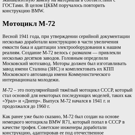
ГОСТами. В целом ЦКБМ поручалось повторить
конструкцию BMW.
Мотоцикл М-72
Весной 1941 года, при утверждении серийной документации
несколько доработали конструкцию в части увеличения
емкости бака и адаптации электрооборудования к нашим
реалиям. Создание М-72 велось с размахом — привлекли
несколько десятков заводов. Головным определили
Московский мотозавод. Моторы должен был изготавливать
завод имени Сталина (ЗИС) и комплектовать их КПП
Московского автозавода имени Коммунистического
интернационала молодежи.
М-72
– это популярнейший тяжёлый мотоцикл СССР, который
стал основой для некоторых последующих моделей, таких как
«Урал» и «Днепр». Выпуск М-72 начался в 1941 г. и
продолжался до 1960 г.
Как ранее уже было сказано, М-72 был создан на основе
немецкого мотоцикла BMW R71, который попал в СССР в
качестве трофея. Советские инженеры доработали
конструкцию, адаптировав ее под отечественное