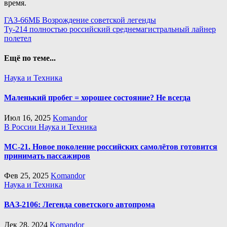
время.
Навигация
ГАЗ-66МБ Возрождение советской легенды
Ту-214 полностью российский среднемагистральный лайнер
по
полетел
записям
Ещё по теме...
Наука и Техника
Маленький пробег = хорошее состояние? Не всегда
Июл 16, 2025
Komandor
В России
Наука и Техника
МС-21. Новое поколение российских самолётов готовится
принимать пассажиров
Фев 25, 2025
Komandor
Наука и Техника
ВАЗ-2106: Легенда советского автопрома
Дек 28, 2024
Komandor