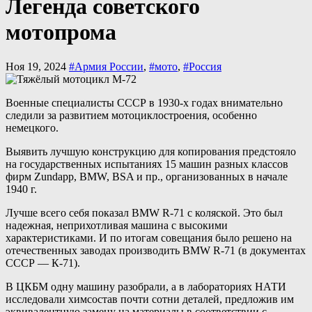
Легенда советского
мотопрома
Ноя 19, 2024
#Армия России
,
#мото
,
#Россия
Военные специалисты СССР в 1930-х годах внимательно
следили за развитием мотоциклостроения, особенно
немецкого.
Выявить лучшую конструкцию для копирования предстояло
на государственных испытаниях 15 машин разных классов
фирм Zundapp, BMW, BSA и пр., организованных в начале
1940 г.
Лучше всего себя показал BMW R-71 с коляской. Это был
надежная, неприхотливая машина с высокими
характеристиками. И по итогам совещания было решено на
отечественных заводах производить BMW R-71 (в документах
СССР — К-71).
В ЦКБМ одну машину разобрали, а в лабораториях НАТИ
исследовали химсостав почти сотни деталей, предложив им
эквивалентную замену на материалы в соответствии с