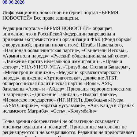
08.06.2026
Информационно-новостной интернет портал «ВРЕМЯ
НОВОСТЕЙ» Все права защищены.
Редакция портала «ВРЕМЯ НОВОСТЕЙ» обращает
внимание, что в Российской Федерации запрещены и
признаны экстремистскими организации ФБК (Фонд борьбы
с коррупцией, признан иноагентом), Штабы Навального,
«Национал-большевистская партия», «Свидетели Иеговы»,
«Армия воли народа», «Русский общенациональный союз»,
«Движение против нелегальной иммиграции», «Правый
сектор», УНА-УНСО, УПА, «Тризуб им. Степана Бандеры»,
«Мизантропик дивижн», «Меджлис крымскотатарского
народа», движение «Артподготовка», движение ЛГБТ,
общероссийская политическая партия «Воля», АУЕ,
батальоны «Азов» и «Айдар». Признаны террористическими
и запрещены: «Движение Талибан», «Имарат Кавказ»,
«Исламское государство» (ИГ, ИГИЛ), Джебхад-ан-Нусра,
«АУМ Синрике», «Братья-мусульмане», «Аль-Каида в странах
исламского Магриба», «Сеть», «Колумбайн».
Точка зрения обозревателей не обязательно совпадает с
мнением редакции и позицией. Присланные материалы не
рецензируются и не возвращаются. Редакция не предоставляет