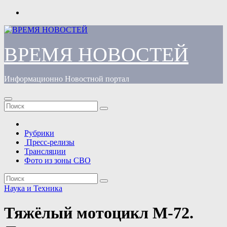
Перейти
к
содержимому
ВРЕМЯ НОВОСТЕЙ
Информационно Новостной портал
Рубрики
Пресс-релизы
Трансляции
Фото из зоны СВО
Наука и Техника
Тяжёлый мотоцикл М-72.