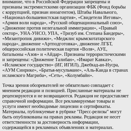
внимание, что в Российской Федерации запрещены и
признаны экстремистскими организации ФБК (Фонд борьбы
с коррупцией, признан иноагентом), Штабы Навального,
«Национал-большевистская партия», «Свидетели Иеговы»,
«Армия воли народа», «Русский общенациональный союз»,
«Движение против нелегальной иммиграции», «Правый
сектор», УНА-УНСО, УПА, «Тризуб им. Степана Бандеры»,
«Мизантропик дивижн», «Меджлис крымскотатарского
народа», движение «Артподготовка», движение ЛГБТ,
общероссийская политическая партия «Воля», АУЕ,
батальоны «Азов» и «Айдар». Признаны террористическими
и запрещены: «Движение Талибан», «Имарат Кавказ»,
«Исламское государство» (ИГ, ИГИЛ), Джебхад-ан-Нусра,
«АУМ Синрике», «Братья-мусульмане», «Аль-Каида в странах
исламского Магриба», «Сеть», «Колумбайн».
Точка зрения обозревателей не обязательно совпадает с
мнением редакции и позицией. Присланные материалы не
рецензируются и не возвращаются. Редакция не предоставляет
справочной информации. Все рекламируемые товары и
услуги имеют необходимые лицензии и сертификаты.
Материалы, публикуемые в рубрике "Пресс-релизы" могут
быть опубликованы на правах рекламы. Редакция не несет
ответственности за достоверность информации,
содержащейся в рекламных объявлениях и материалах.