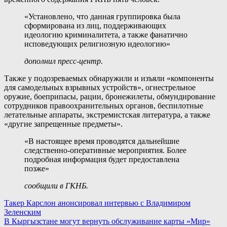
«Установлено, что данная группировка была
сформирована из лиц, поддерживающих
идеологию криминалитета, а также фанатично
исповедующих религиозную идеологию»
дополнил пресс-центр.
Также у подозреваемых обнаружили и изъяли «компоненты
для самодельных взрывных устройств», огнестрельное
оружие, боеприпасы, рации, бронежилеты, обмундирование
сотрудников правоохранительных органов, беспилотные
летательные аппараты, экстремистская литература, а также
«другие запрещенные предметы».
«В настоящее время проводятся дальнейшие
следственно-оперативные мероприятия. Более
подробная информация будет предоставлена
позже»
сообщили в ГКНБ.
Навигация
Такер Карслон анонсировал интервью с Владимиром
Зеленским
по
В Кыргызстане могут вернуть обслуживание карты «Мир»