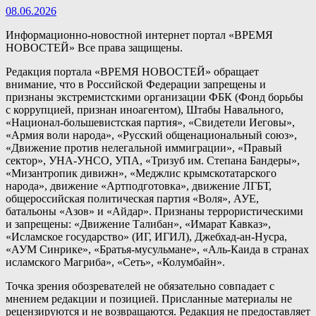
08.06.2026
Информационно-новостной интернет портал «ВРЕМЯ
НОВОСТЕЙ» Все права защищены.
Редакция портала «ВРЕМЯ НОВОСТЕЙ» обращает
внимание, что в Российской Федерации запрещены и
признаны экстремистскими организации ФБК (Фонд борьбы
с коррупцией, признан иноагентом), Штабы Навального,
«Национал-большевистская партия», «Свидетели Иеговы»,
«Армия воли народа», «Русский общенациональный союз»,
«Движение против нелегальной иммиграции», «Правый
сектор», УНА-УНСО, УПА, «Тризуб им. Степана Бандеры»,
«Мизантропик дивижн», «Меджлис крымскотатарского
народа», движение «Артподготовка», движение ЛГБТ,
общероссийская политическая партия «Воля», АУЕ,
батальоны «Азов» и «Айдар». Признаны террористическими
и запрещены: «Движение Талибан», «Имарат Кавказ»,
«Исламское государство» (ИГ, ИГИЛ), Джебхад-ан-Нусра,
«АУМ Синрике», «Братья-мусульмане», «Аль-Каида в странах
исламского Магриба», «Сеть», «Колумбайн».
Точка зрения обозревателей не обязательно совпадает с
мнением редакции и позицией. Присланные материалы не
рецензируются и не возвращаются. Редакция не предоставляет