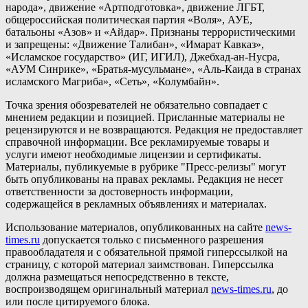
народа», движение «Артподготовка», движение ЛГБТ,
общероссийская политическая партия «Воля», АУЕ,
батальоны «Азов» и «Айдар». Признаны террористическими
и запрещены: «Движение Талибан», «Имарат Кавказ»,
«Исламское государство» (ИГ, ИГИЛ), Джебхад-ан-Нусра,
«АУМ Синрике», «Братья-мусульмане», «Аль-Каида в странах
исламского Магриба», «Сеть», «Колумбайн».
Точка зрения обозревателей не обязательно совпадает с
мнением редакции и позицией. Присланные материалы не
рецензируются и не возвращаются. Редакция не предоставляет
справочной информации. Все рекламируемые товары и
услуги имеют необходимые лицензии и сертификаты.
Материалы, публикуемые в рубрике "Пресс-релизы" могут
быть опубликованы на правах рекламы. Редакция не несет
ответственности за достоверность информации,
содержащейся в рекламных объявлениях и материалах.
Использование материалов, опубликованных на сайте
news-
times.ru
допускается только с письменного разрешения
правообладателя и с обязательной прямой гиперссылкой на
страницу, с которой материал заимствован. Гиперссылка
должна размещаться непосредственно в тексте,
воспроизводящем оригинальный материал
news-times.ru
, до
или после цитируемого блока.