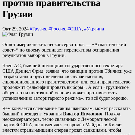
против правительства
Грузии
Окт 29, 2024
#Грузия
,
#Россия
,
#США
,
#Украина
Оплот американских неоконсерваторов — «Атлантический
совет»* по своему оценивает перспективы оспаривания
результатов выборов в Грузии.
Член AC, бывший помощник государственного секретаря
США Дэниел Фрид, заявил, что санкции против Тбилиси уже
разработаны и будут введены «в случае насилия,
спровоцированного правительством, или если правительство
продолжит фальсифицировать выборы». А если «грузинское
общество на постоянной основе сможет противостоять
установлению авторитарного режима», то всё будет хорошо.
Чем кончается следование таким шантажам, может рассказать
бывший президент Украины
Виктор Янукович
. Подход
неоконсерваторов, тесно связанных с Демократической
партией США, не поменялся со времён Майдана в Киеве:
властям страны-мишени сперва грозят санкциями, чтобы