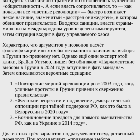
вынудить к пассивной стратегии по отношению к купленной
«общественности». А если власть сопротивляется, то — как
показали все «цветные революции» — быстро возникает
некое насилие, знаменитый «расстрел онижедетей», в котором
обвиняют правительство. Вводятся санкции, власти страны-
мишени на международном уровне делегитимизируются,
затем ситуация входит в фазу управляемого хаоса.
Характерно, что аргументов у неоконов насчёт
фальсификаций или хотя бы незаконного влияния на выборы
в Грузии по-прежнему нет. Однако ещё один эксперт этой
клики, Брайан Уитмор, пишет без обиняков: «Парламентские
выборы в Грузии в 2024 году вступили в фазу майдана».
Затем описываются вероятные сценарии:
«Повторение мирной «революции роз» 2003 года, когда
уличные протесты в Грузии привели к свержению
правительства».
«Жестокие репрессии и подавление демократической
оппозиции при тайной поддержке РФ, как это было в
Белоруссии в 2020 году».
«Возникновение предлога для прямого вмешательства
РФ, как на Украине в 2014 году».
Два из этих трёх вариантов подразумевают государственный
переворот. При этом вариант: «признание выбора