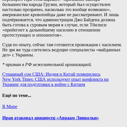
большинства народа Грузии, который был осуществлен
настолько прозрачно, насколько это вообще возможно»,
американские кровопийцы даже не рассматривают. И лишь
подчёркивается, что администрация Джо Байдена должна
быть готова к суровым мерам в случае, если Тбилиси
«прибегнет к дальнейшему насилию в отношении
протестующих и оппонентов».
Судя по опыту, сейчас там готовится провокация с насилием.
Не зря же туда слетелись ведущие специалисты «майданных
дел» с Украины.
* признан в РФ нежелательной организацией.
Навигация
Страшный сон США: Индия и Китай помирились
New York Times: США используют опыт конфликта на
по
Украине для подготовки к войне с Китаем
записям
Ещё по теме...
В Мире
Иран атаковал авианосец «Авраам Линкольн»