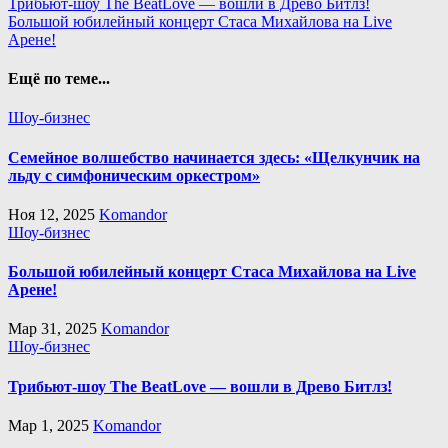
Навигация
Трибьют-шоу The BeatLove — вошли в Древо Битлз!
Большой юбилейный концерт Стаса Михайлова на Live
по
Арене!
записям
Ещё по теме...
Шоу-бизнес
Семейное волшебство начинается здесь: «Щелкунчик на
льду с симфоническим оркестром»
Ноя 12, 2025
Komandor
Шоу-бизнес
Большой юбилейный концерт Стаса Михайлова на Live
Арене!
Мар 31, 2025
Komandor
Шоу-бизнес
Трибьют-шоу The BeatLove — вошли в Древо Битлз!
Мар 1, 2025
Komandor