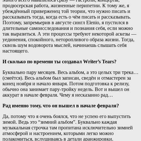
продюсерская работа, жизненные перипетии. К тому же, я
убеждённый приверженец той теории, что нужно писать и
рассказывать тогда, когда есть о чём писать и рассказывать.
Поэтому, запремьерив в августе сингл Elenio, я пустился в
длительные самоисследования и познания себя, если можно
так выразиться. А эти процессы требуют некоторой аскезы —
уединения, спокойного, неторопливого образа жизни. Тогда,
сквозь шум водоворота мыслей, начинаешь слышать себя
настоящего.
И сколько по времени ты создавал Writer’s Tears?
Буквально пару месяцев. Весь альбом, а это целых три трека…
(смеётся). Весь альбом был записан, сведён и отмастерен за
конец ноября и начало января. Потом подготовка к релизу,
обычно она занимает пару-тройку недель. Вот и вышел он
аккурат в начале февраля. Чему я несказанно рад…
Рад именно тому, что он вышел в начале февраля?
Да, потому что я очень боялся, что не успею его выпустить
зимой. Ведь это “зимний альбом”. Буквально каждая
музыкальная строчка там пропитана исключительно зимней
атмосферой и настроением, которыми легко можно
полакомиться, вслушиваясь в детали аранжировки.