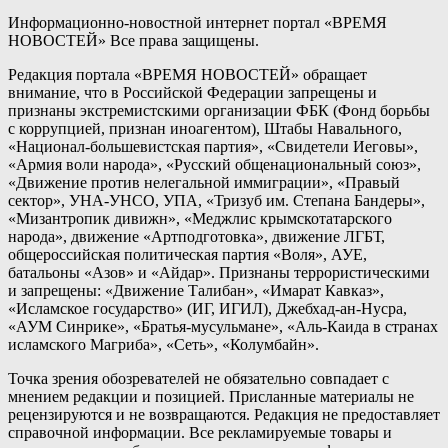
Информационно-новостной интернет портал «ВРЕМЯ
НОВОСТЕЙ» Все права защищены.
Редакция портала «ВРЕМЯ НОВОСТЕЙ» обращает
внимание, что в Российской Федерации запрещены и
признаны экстремистскими организации ФБК (Фонд борьбы
с коррупцией, признан иноагентом), Штабы Навального,
«Национал-большевистская партия», «Свидетели Иеговы»,
«Армия воли народа», «Русский общенациональный союз»,
«Движение против нелегальной иммиграции», «Правый
сектор», УНА-УНСО, УПА, «Тризуб им. Степана Бандеры»,
«Мизантропик дивижн», «Меджлис крымскотатарского
народа», движение «Артподготовка», движение ЛГБТ,
общероссийская политическая партия «Воля», АУЕ,
батальоны «Азов» и «Айдар». Признаны террористическими
и запрещены: «Движение Талибан», «Имарат Кавказ»,
«Исламское государство» (ИГ, ИГИЛ), Джебхад-ан-Нусра,
«АУМ Синрике», «Братья-мусульмане», «Аль-Каида в странах
исламского Магриба», «Сеть», «Колумбайн».
Точка зрения обозревателей не обязательно совпадает с
мнением редакции и позицией. Присланные материалы не
рецензируются и не возвращаются. Редакция не предоставляет
справочной информации. Все рекламируемые товары и