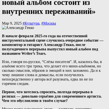
новый альбом состоит из
внутренних переживаний»
Мар 9, 2025
#Культура
,
#Москва
В начале февраля 2025-го года на отечественной
инструментальной сцене случилось очередное событие —
композитор и гитарист Александр Гекко, после
полугодичного перерыва выпустил новый альбом под
названием Writer’s Tears.
Или, говоря по-русски, “Слёзы писателя”. И, казалось бы, в
альбоме всего три трека, что делает его мини-альбомом, но
сколько смыслов, образов и эмоций в них заложено. Да и к
чему лишние слова и домыслы, если получилось
непосредственно у автора всё разузнать, едва ли не по
горячим следам.
Первое, что хотелось спросить, полгода перерыва в
релизах — довольно серьёзно для современного артиста.
Чем это обусловлено в твоём случае?
Много всего навалилось сразу — гастроли, концерты,