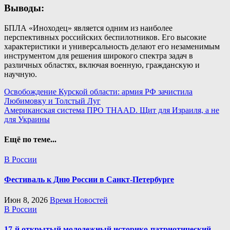
Выводы:
БПЛА «Иноходец» является одним из наиболее
перспективных российских беспилотников. Его высокие
характеристики и универсальность делают его незаменимым
инструментом для решения широкого спектра задач в
различных областях, включая военную, гражданскую и
научную.
Навигация
Освобождение Курской области: армия РФ зачистила
Любимовку и Толстый Луг
по
Американская система ПРО THAAD. Щит для Израиля, а не
записям
для Украины
Ещё по теме...
В России
Фестиваль к Дню России в Санкт-Петербурге
Июн 8, 2026
Время Новостей
В России
17-й открытый молодежный историко-патриотический