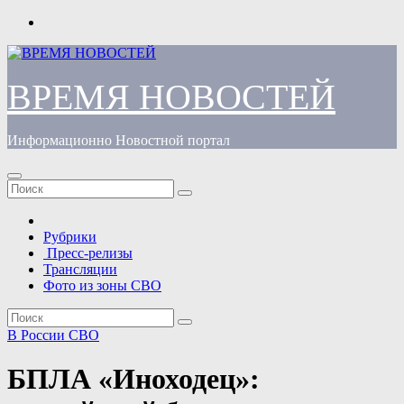
Перейти
к
содержимому
ВРЕМЯ НОВОСТЕЙ
Информационно Новостной портал
Рубрики
Пресс-релизы
Трансляции
Фото из зоны СВО
В России
СВО
БПЛА «Иноходец»: