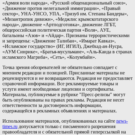
«Армия воли народа», «Русский общенациональный союз»,
«Движение против нелегальной иммиграции», «Правый
сектор», УНА-УНСО, УПА, «Тризуб им. Степана Бандеры»,
«Мизантропик дивижн», «Меджлис крымскотатарского
народа», движение «Артподготовка», движение ЛГБТ,
общероссийская политическая партия «Воля», АУЕ,
батальоны «Азов» и «Айдар». Признаны террористическими
и запрещены: «Движение Талибан», «Имарат Кавказ»,
«Исламское государство» (ИГ, ИГИЛ), Джебхад-ан-Нусра,
«АУМ Синрике», «Братья-мусульмане», «Аль-Каида в странах
исламского Магриба», «Сеть», «Колумбайн».
Точка зрения обозревателей не обязательно совпадает с
мнением редакции и позицией. Присланные материалы не
рецензируются и не возвращаются. Редакция не предоставляет
справочной информации. Все рекламируемые товары и
услуги имеют необходимые лицензии и сертификаты.
Материалы, публикуемые в рубрике "Пресс-релизы" могут
быть опубликованы на правах рекламы. Редакция не несет
ответственности за достоверность информации,
содержащейся в рекламных объявлениях и материалах.
Использование материалов, опубликованных на сайте
news-
times.ru
допускается только с письменного разрешения
правообладателя и с обязательной прямой гиперссылкой на