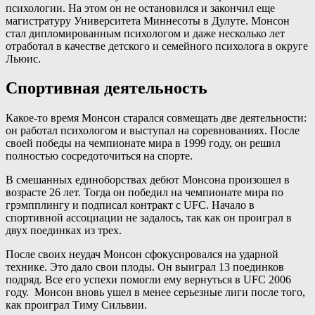
психологии. На этом он не остановился и закончил еще
магистратуру Университета Миннесоты в Дулуте. Монсон
стал дипломированным психологом и даже несколько лет
отработал в качестве детского и семейного психолога в округе
Льюис.
Спортивная деятельность
Какое-то время Монсон старался совмещать две деятельности:
он работал психологом и выступал на соревнованиях. После
своей победы на чемпионате мира в 1999 году, он решил
полностью сосредоточиться на спорте.
В смешанных единоборствах дебют Монсона произошел в
возрасте 26 лет. Тогда он победил на чемпионате мира по
грэмпплингу и подписал контракт с UFC. Начало в
спортивной ассоциации не задалось, так как он проиграл в
двух поединках из трех.
После своих неудач Монсон сфокусировался на ударной
технике. Это дало свои плоды. Он выиграл 13 поединков
подряд. Все его успехи помогли ему вернуться в UFC 2006
году. Монсон вновь ушел в менее серьезные лиги после того,
как проиграл Тиму Сильвии.