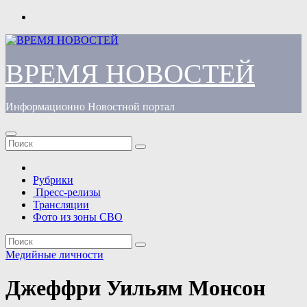
Перейти
к
содержимому
ВРЕМЯ НОВОСТЕЙ
Информационно Новостной портал
Рубрики
Пресс-релизы
Трансляции
Фото из зоны СВО
Медийные личности
Джеффри Уильям Монсон