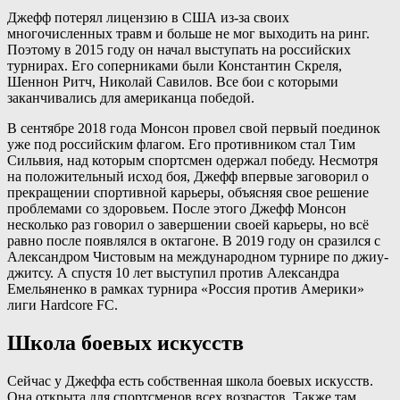
Джефф потерял лицензию в США из-за своих
многочисленных травм и больше не мог выходить на ринг.
Поэтому в 2015 году он начал выступать на российских
турнирах. Его соперниками были Константин Скреля,
Шеннон Ритч, Николай Савилов. Все бои с которыми
заканчивались для американца победой.
В сентябре 2018 года Монсон провел свой первый поединок
уже под российским флагом. Его противником стал Тим
Сильвия, над которым спортсмен одержал победу. Несмотря
на положительный исход боя, Джефф впервые заговорил о
прекращении спортивной карьеры, объясняя свое решение
проблемами со здоровьем. После этого Джефф Монсон
несколько раз говорил о завершении своей карьеры, но всё
равно после появлялся в октагоне. В 2019 году он сразился с
Александром Чистовым на международном турнире по джиу-
джитсу. А спустя 10 лет выступил против Александра
Емельяненко в рамках турнира «Россия против Америки»
лиги Hardcore FC.
Школа боевых искусств
Сейчас у Джеффа есть собственная школа боевых искусств.
Она открыта для спортсменов всех возрастов. Также там