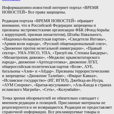
Информационно-новостной интернет портал «ВРЕМЯ
НОВОСТЕЙ» Все права защищены.
Редакция портала «ВРЕМЯ НОВОСТЕЙ» обращает
внимание, что в Российской Федерации запрещены и
признаны экстремистскими организации ФБК (Фонд борьбы
с коррупцией, признан иноагентом), Штабы Навального,
«Национал-большевистская партия», «Свидетели Иеговы»,
«Армия воли народа», «Русский общенациональный союз»,
«Движение против нелегальной иммиграции», «Правый
сектор», УНА-УНСО, УПА, «Тризуб им. Степана Бандеры»,
«Мизантропик дивижн», «Меджлис крымскотатарского
народа», движение «Артподготовка», движение ЛГБТ,
общероссийская политическая партия «Воля», АУЕ,
батальоны «Азов» и «Айдар». Признаны террористическими
и запрещены: «Движение Талибан», «Имарат Кавказ»,
«Исламское государство» (ИГ, ИГИЛ), Джебхад-ан-Нусра,
«АУМ Синрике», «Братья-мусульмане», «Аль-Каида в странах
исламского Магриба», «Сеть», «Колумбайн».
Точка зрения обозревателей не обязательно совпадает с
мнением редакции и позицией. Присланные материалы не
рецензируются и не возвращаются. Редакция не предоставляет
справочной информации. Все рекламируемые товары и