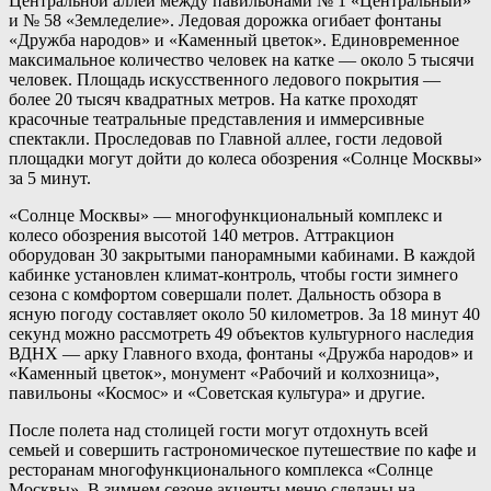
Центральной аллеи между павильонами № 1 «Центральный»
и № 58 «Земледелие». Ледовая дорожка огибает фонтаны
«Дружба народов» и «Каменный цветок». Единовременное
максимальное количество человек на катке — около 5 тысячи
человек. Площадь искусственного ледового покрытия —
более 20 тысяч квадратных метров. На катке проходят
красочные театральные представления и иммерсивные
спектакли. Проследовав по Главной аллее, гости ледовой
площадки могут дойти до колеса обозрения «Солнце Москвы»
за 5 минут.
«Солнце Москвы» — многофункциональный комплекс и
колесо обозрения высотой 140 метров. Аттракцион
оборудован 30 закрытыми панорамными кабинами. В каждой
кабинке установлен климат-контроль, чтобы гости зимнего
сезона с комфортом совершали полет. Дальность обзора в
ясную погоду составляет около 50 километров. За 18 минут 40
секунд можно рассмотреть 49 объектов культурного наследия
ВДНХ — арку Главного входа, фонтаны «Дружба народов» и
«Каменный цветок», монумент «Рабочий и колхозница»,
павильоны «Космос» и «Советская культура» и другие.
После полета над столицей гости могут отдохнуть всей
семьей и совершить гастрономическое путешествие по кафе и
ресторанам многофункционального комплекса «Солнце
Москвы». В зимнем сезоне акценты меню сделаны на