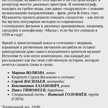
репертуар многих джазовых оркестров. И кинематограф,
находясь на гребне моды, уже давно «подружился» с новыми
музыкальными направлениями – фанк, ритм & блюз, соул.
Музыканты проекта решили показать слушателю – как могли
бы звучать популярные мелодии из современных
голливудских фильмов в джазовых аранжировках, например,
саундтрек к кинофильму «Маска», если бы его снимали в
1930-м году!
Яркий и зажигательный вокал в сочетании с мощным,
взрывным и ритмичным звучанием ансамбля не оставит
равнодушным даже самого искушенного ценителя музыки!
Исполняя ту или иную композицию, она каждый раз
рассказывает как бы свою собственную историю, которую
хочется слушать снова и снова.
Марина ВОЛКОВА
, вокал
.
Квартет Сергея Васильева в составе:
Сергей ВАСИЛЬЕВ
, контрабас
Константин ХАЗАНОВИЧ
, рояль
Павел ТИМОФЕЕВ
, барабаны
Специальный гость –
Виталий ГОЛОВНЁВ
, труба
(США)
.
Театральный зал, 19:00.