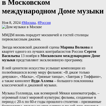
в Московском
международном Доме музыки
Ноя 8, 2024
#Москва
,
#Россия
ММДМ вновь порадует москвичей и гостей столицы
первоклассным джазом.
Звезда московской джазовой сцены
Марина Волкова
и
квартет одного из лучших контрабасистов России
Сергея
Васильева
13 ноября в
Московском международном Доме
музыки
представляют эксклюзивную программу.
В ней ценители искусства услышат композиции из
полюбившихся всему миру фильмов: «В джазе только
девушки», «Маска», «Грязные танцы», «Завтрак у Тиффани»,
а также кинолент
Вуди Аллена
– большого поклонника
классической и джазовой музыки.
Музыка Голливуда, как всемирной Мекки кинематографа, –
огромный пласт мировой культуры; фильмы, созданные в
период с 20-х по 60-е годы прошлого столетия – признанные
бестселлеры, музыка из этих картин и по сей день входит в