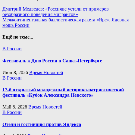
Навигация
Дмитрий Медведев: «Россияне устали от примеров
безобразного поведения мигрантов»
по
Межконтинентальная баллистическая ракета «Ярс». Ядерная
записям
мощь России
Ещё по теме...
В России
Фестиваль к Дню России в Санкт-Петербурге
Июн 8, 2026
Время Новостей
В России
17-й открытый молодежный историко-патриотический
фестиваль «Кубок Александра Невского»
Май 5, 2026
Время Новостей
В России
Отели и гостиницы против Яндекса