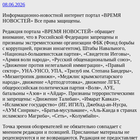
08.06.2026
Информационно-новостной интернет портал «ВРЕМЯ
НОВОСТЕЙ» Все права защищены.
Редакция портала «ВРЕМЯ НОВОСТЕЙ» обращает
внимание, что в Российской Федерации запрещены и
признаны экстремистскими организации ФБК (Фонд борьбы
с коррупцией, признан иноагентом), Штабы Навального,
«Национал-большевистская партия», «Свидетели Иеговы»,
«Армия воли народа», «Русский общенациональный союз»,
«Движение против нелегальной иммиграции», «Правый
сектор», УНА-УНСО, УПА, «Тризуб им. Степана Бандеры»,
«Мизантропик дивижн», «Меджлис крымскотатарского
народа», движение «Артподготовка», движение ЛГБТ,
общероссийская политическая партия «Воля», АУЕ,
батальоны «Азов» и «Айдар». Признаны террористическими
и запрещены: «Движение Талибан», «Имарат Кавказ»,
«Исламское государство» (ИГ, ИГИЛ), Джебхад-ан-Нусра,
«АУМ Синрике», «Братья-мусульмане», «Аль-Каида в странах
исламского Магриба», «Сеть», «Колумбайн».
Точка зрения обозревателей не обязательно совпадает с
мнением редакции и позицией. Присланные материалы не
рецензируются и не возвращаются. Редакция не предоставляет