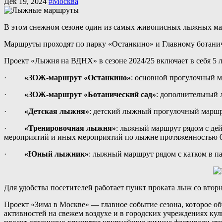
Дек 19, 2024
#Москва
В этом снежном сезоне один из самых живописных лыжных м
Маршруты проходят по парку «Останкино» и Главному ботанич
Проект «Лыжня на ВДНХ» в сезоне 2024/25 включает в себя 5
·
«ЗОЖ-маршрут «Останкино»
: основной прогулочный 
·
«ЗОЖ-маршрут «Ботанический сад»
: дополнительный 
·
«Детская лыжня»
: детский лыжный прогулочный маршру
·
«Тренировочная лыжня»
: лыжный маршрут рядом с де
мероприятий и иных мероприятий по лыжне протяженностью 0
·
«Юный лыжник»
: лыжный маршрут рядом с катком в п
Для удобства посетителей работает пункт проката лыж со вторн
Проект «Зима в Москве» — главное событие сезона, которое о
активностей на свежем воздухе и в городских учреждениях ку