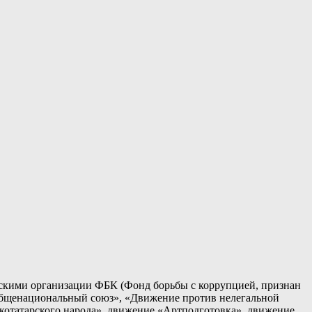
кими организации ФБК (Фонд борьбы с коррупцией, признан
общенациональный союз», «Движение против нелегальной
татарского народа», движение «Артподготовка», движение