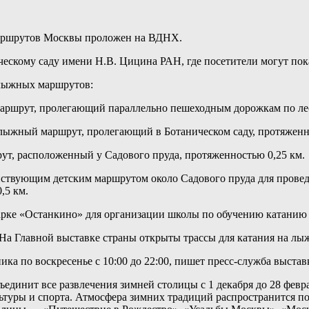
аршрутов Москвы проложен на ВДНХ.
ескому саду имени Н.В. Цицина РАН, где посетители могут пока
 лыжных маршрутов:
маршрут, пролегающий параллельно пешеходным дорожкам по лес
лыжный маршрут, пролегающий в Ботаническом саду, протяженн
т, расположенный у Садового пруда, протяженностью 0,25 км.
йствующим детским маршрутом около Садового пруда для прове
,5 км.
арке «Останкино» для организации школы по обучению катанию 
ика по воскресенье с 10:00 до 22:00, пишет пресс-служба выстав
бъединит все развлечения зимней столицы с 1 декабря до 28 фе
льтуры и спорта. Атмосфера зимних традиций распространится п