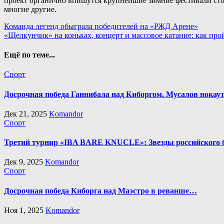
проект органично впишутся крупнейшие зимние фестивали сто
многие другие.
Навигация
Команда легенд обыграла победителей на «РЖД Арене»
«Щелкунчик» на коньках, концерт и массовое катание: как п
по
записям
Ещё по теме...
Спорт
Досрочная победа Ганнибала над Киборгом. Мусалов нокаут
Дек 21, 2025
Komandor
Спорт
Третий турнир «IBA BARE KNUCLE»: Звезды российского б
Дек 9, 2025
Komandor
Спорт
Досрочная победа Киборга над Маэстро в реванше…
Ноя 1, 2025
Komandor