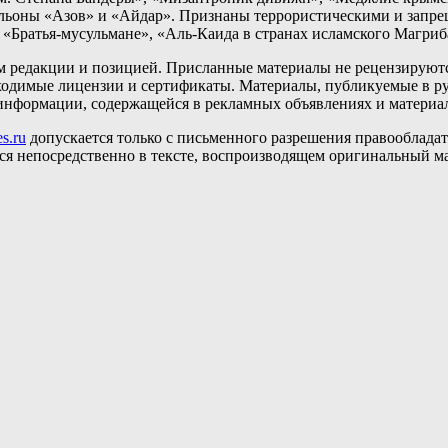
альоны «Азов» и «Айдар». Признаны террористическими и запр
«Братья-мусульмане», «Аль-Каида в странах исламского Магриб
ем редакции и позицией. Присланные материалы не рецензируютс
одимые лицензии и сертификаты. Материалы, публикуемые в ру
ь информации, содержащейся в рекламных объявлениях и материа
s.ru
допускается только с письменного разрешения правообладате
ься непосредственно в тексте, воспроизводящем оригинальный м