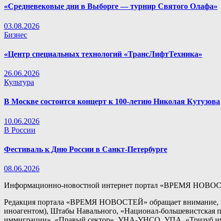
«Средневековые дни в Выборге — турнир Святого Олафа»
03.08.2026
Бизнес
«Центр специальных технологий «ТрансЛифтТехника»
26.06.2026
Культура
В Москве состоится концерт к 100-летию Николая Кутузова
10.06.2026
В России
Фестиваль к Дню России в Санкт-Петербурге
08.06.2026
Информационно-новостной интернет портал «ВРЕМЯ НОВОС
Редакция портала «ВРЕМЯ НОВОСТЕЙ» обращает внимание, чт
иноагентом), Штабы Навального, «Национал-большевистская п
иммиграции», «Правый сектор», УНА-УНСО, УПА, «Тризуб им.