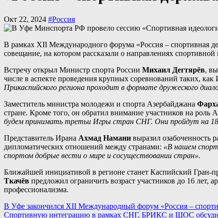
Окт 22, 2024
#Россия
В рамках XII Международного форума «Россия – спортивная де
совещание, на котором рассказали о направлениях спортивной
Встречу открыл Министр спорта России
Михаил Дегтярёв
, в
числе в аспекте проведения крупных соревнований таких, ка
Прикаспийского региона проходит в формате дружеского диало
Заместитель министра молодежи и спорта Азербайджана
Фарх
стране. Кроме того, он обратил внимание участников на роль
будем принимать третьи Игры стран СНГ. Они пройдут на 18 с
Представитель Ирана
Ахмад Намани
выразил озабоченность р
дипломатических отношений между странами:
«В нашем спорте
спортом добрые вести о мире и сосуществовании стран».
Ближайшей инициативой в регионе станет Каспийский Гран-пр
Ткачёв
предложил ограничить возраст участников до 16 лет, а
профессионализма.
Навигация
В Уфе закончился XII Международный форум «Россия – спорти
Спортивную интеграцию в рамках СНГ, БРИКС и ШОС обсудил