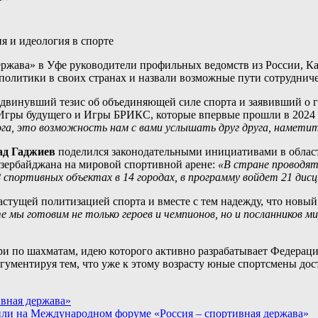
ржава» в Уфе руководители профильных ведомств из России, Ка
 политики в своих странах и назвали возможные пути сотруднич
ыдвинувший тезис об объединяющей силе спорта и заявивший о 
к Игры будущего и Игры БРИКС, которые впервые прошли в 2024
га, это возможность нам с вами услышать друг друга, наметит
ад Гаджиев
поделился законодательными инициативами в области
 Азербайджана на мировой спортивной арене:
«В стране проводят
портивных объектах в 14 городах, в программу войдет 21 дисц
астущей политизацией спорта и вместе с тем надежду, что новый
 мы готовим не только героев и чемпионов, но и посланников ми
и по шахматам, идею которого активно разрабатывает Федерац
ргументируя тем, что уже к этому возрасту юные спортсмены дос
вная держава»
и на Международном форуме «Россия – спортивная держава»