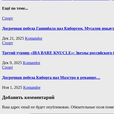
по
записям
Ещё по теме...
Спорт
Досрочная победа Ганнибала над Киборгом. Мусалов нокаут
Дек 21, 2025
Komandor
Спорт
Третий турнир «IBA BARE KNUCLE»: Звезды российского б
Дек 9, 2025
Komandor
Спорт
Досрочная победа Киборга над Маэстро в реванше…
Ноя 1, 2025
Komandor
Добавить комментарий
Ваш адрес email не будет опубликован.
Обязательные поля пом