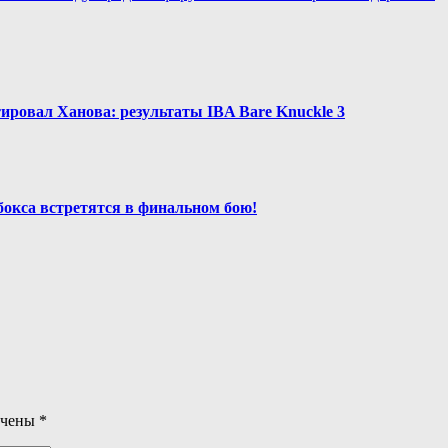
ировал Ханова: результаты IBA Bare Knuckle 3
окса встретятся в финальном бою!
ечены
*