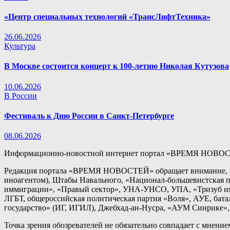
«Центр специальных технологий «ТрансЛифтТехника»
26.06.2026
Культура
В Москве состоится концерт к 100-летию Николая Кутузова
10.06.2026
В России
Фестиваль к Дню России в Санкт-Петербурге
08.06.2026
Информационно-новостной интернет портал «ВРЕМЯ НОВОС
Редакция портала «ВРЕМЯ НОВОСТЕЙ» обращает внимание, чт
иноагентом), Штабы Навального, «Национал-большевистская п
иммиграции», «Правый сектор», УНА-УНСО, УПА, «Тризуб им.
ЛГБТ, общероссийская политическая партия «Воля», АУЕ, бат
государство» (ИГ, ИГИЛ), Джебхад-ан-Нусра, «АУМ Синрике», 
Точка зрения обозревателей не обязательно совпадает с мнени