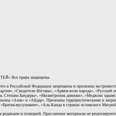
ТЕЙ» Все права защищены.
о в Российской Федерации запрещены и признаны экстремистс
артия», «Свидетели Иеговы», «Армия воли народа», «Русский 
 Степана Бандеры», «Мизантропик дивижн», «Меджлис крымско
альоны «Азов» и «Айдар». Признаны террористическими и запр
«Братья-мусульмане», «Аль-Каида в странах исламского Магриб
ем редакции и позицией. Присланные материалы не рецензируютс