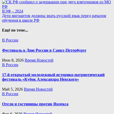
Навигация
ВЭФ – 2024
Дети мигрантов должны знать русский язык перед началом
по
обучения в школе РФ
записям
Ещё по теме...
В России
Фестиваль к Дню России в Санкт-Петербурге
Июн 8, 2026
Время Новостей
В России
17-й открытый молодежный историко-патриотический
фестиваль «Кубок Александра Невского»
Май 5, 2026
Время Новостей
В России
Отели и гостиницы против Яндекса
Фев 6, 2026
Время Новостей