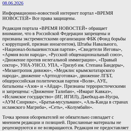
08.06.2026
Информационно-новостной интернет портал «ВРЕМЯ
НОВОСТЕЙ» Все права защищены.
Редакция портала «ВРЕМЯ НОВОСТЕЙ» обращает
внимание, что в Российской Федерации запрещены и
признаны экстремистскими организации ФБК (Фонд борьбы
с коррупцией, признан иноагентом), Штабы Навального,
«Национал-большевистская партия», «Свидетели Иеговы»,
«Армия воли народа», «Русский общенациональный союз»,
«Движение против нелегальной иммиграции», «Правый
сектор», УНА-УНСО, УПА, «Тризуб им. Степана Бандеры»,
«Мизантропик дивижн», «Меджлис крымскотатарского
народа», движение «Артподготовка», движение ЛГБТ,
общероссийская политическая партия «Воля», АУЕ,
батальоны «Азов» и «Айдар». Признаны террористическими
и запрещены: «Движение Талибан», «Имарат Кавказ»,
«Исламское государство» (ИГ, ИГИЛ), Джебхад-ан-Нусра,
«АУМ Синрике», «Братья-мусульмане», «Аль-Каида в странах
исламского Магриба», «Сеть», «Колумбайн».
Точка зрения обозревателей не обязательно совпадает с
мнением редакции и позицией. Присланные материалы не
рецензируются и не возвращаются. Редакция не предоставляет