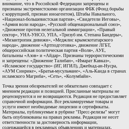
внимание, что в Российской Федерации запрещены и
признаны экстремистскими организации ФБК (Фонд борьбы
с коррупцией, признан иноагентом), Штабы Навального,
«Национал-большевистская партия», «Свидетели Иеговы»,
«Армия воли народа», «Русский общенациональный союз»,
«Движение против нелегальной иммиграции», «Правый
сектор», УНА-УНСО, УПА, «Тризуб им. Степана Бандеры»,
«Мизантропик дивижн», «Меджлис крымскотатарского
народа», движение «Артподготовка», движение ЛГБТ,
общероссийская политическая партия «Воля», АУЕ,
батальоны «Азов» и «Айдар». Признаны террористическими
и запрещены: «Движение Талибан», «Имарат Кавказ»,
«Исламское государство» (ИГ, ИГИЛ), Джебхад-ан-Нусра,
«АУМ Синрике», «Братья-мусульмане», «Аль-Каида в странах
исламского Магриба», «Сеть», «Колумбайн».
Точка зрения обозревателей не обязательно совпадает с
мнением редакции и позицией. Присланные материалы не
рецензируются и не возвращаются. Редакция не предоставляет
справочной информации. Все рекламируемые товары и
услуги имеют необходимые лицензии и сертификаты.
Материалы, публикуемые в рубрике "Пресс-релизы" могут
быть опубликованы на правах рекламы. Редакция не несет
ответственности за достоверность информации,
содержащейся в рекламных объявлениях и материалах.