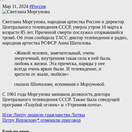
Мар 11, 2024
#Россия
Светлана Моргунова, народная артистка России и директор
Центрального телевидения СССР, умерла утром 10 марта в
возрасте 85 лет. Причиной смерти послужил оторвавшийся
тромб. Об этом сообщила ТАСС диктор телевидения и радио,
народная артистка РСФСР Анна Шатилова.
«Живой человек, замечательный, очень
энергичный, внутренняя такая сила в ней была,
любовь к жизни. Эта прическа, наряды у нее
всегда очень яркие были. И телевидение, и
зрители ее знали, любили»
сказала Шатилова, вспоминая о Моргуновой.
С 1961 года Моргунова занимала должность диктора
Центрального телевидения СССР. Также была соведущей
программ «Голубой огонек» и «Утренняя почта».
Навигация
Илзе Лиепу лишили гражданства Литвы
Петру Верзилову* отменили приговор
по
записям
Ещё по теме...