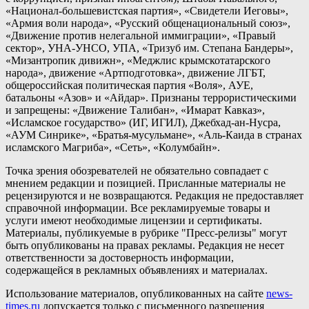
«Национал-большевистская партия», «Свидетели Иеговы»,
«Армия воли народа», «Русский общенациональный союз»,
«Движение против нелегальной иммиграции», «Правый
сектор», УНА-УНСО, УПА, «Тризуб им. Степана Бандеры»,
«Мизантропик дивижн», «Меджлис крымскотатарского
народа», движение «Артподготовка», движение ЛГБТ,
общероссийская политическая партия «Воля», АУЕ,
батальоны «Азов» и «Айдар». Признаны террористическими
и запрещены: «Движение Талибан», «Имарат Кавказ»,
«Исламское государство» (ИГ, ИГИЛ), Джебхад-ан-Нусра,
«АУМ Синрике», «Братья-мусульмане», «Аль-Каида в странах
исламского Магриба», «Сеть», «Колумбайн».
Точка зрения обозревателей не обязательно совпадает с
мнением редакции и позицией. Присланные материалы не
рецензируются и не возвращаются. Редакция не предоставляет
справочной информации. Все рекламируемые товары и
услуги имеют необходимые лицензии и сертификаты.
Материалы, публикуемые в рубрике "Пресс-релизы" могут
быть опубликованы на правах рекламы. Редакция не несет
ответственности за достоверность информации,
содержащейся в рекламных объявлениях и материалах.
Использование материалов, опубликованных на сайте
news-
times.ru
допускается только с письменного разрешения