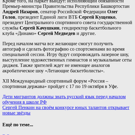
Кроме того, на паркет выйдут: исполняющий обязанности
Премьер-министра Правительства Республики Башкортостан
Андрей Назаров
, сенатор Российской Федерации
Олег
Голов
, президент Единой лиги ВТБ
Сергей Кущенко
,
президент Центрального спортивного совета государственной
службы
Сергей Качушкин
, гендиректор баскетбольного
клуба «Динамо»
Сергей Медведев
и другие.
Перед началом матча все желающие смогут получить
автограф и сделать фотографию со спортсменами во время
специальной сессии. Игру будут сопровождать лазерное шоу,
выступление художественных гимнастов и музыкальные сеты
диджея. Также зрителей ждет не имеющее аналогов
акробатическое шоу «Летающие баскетболисты».
XII Международный спортивный форум «Россия –
спортивная держава» пройдет с 17 по 19 октября в Уфе.
Навигация
Дети мигрантов должны знать русский язык перед началом
обучения в школе РФ
по
Сергей Пенкин на своём конкурсе юных талантов открывает
записям
новые звёзды
Ещё по теме...