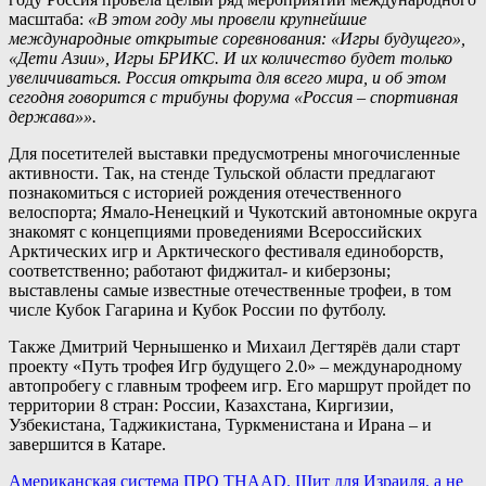
масштаба:
«В этом году мы провели крупнейшие
международные открытые соревнования: «Игры будущего»,
«Дети Азии», Игры БРИКС. И их количество будет только
увеличиваться. Россия открыта для всего мира, и об этом
сегодня говорится с трибуны форума «Россия – спортивная
держава»».
Для посетителей выставки предусмотрены многочисленные
активности. Так, на стенде Тульской области предлагают
познакомиться с историей рождения отечественного
велоспорта; Ямало-Ненецкий и Чукотский автономные округа
знакомят с концепциями проведениями Всероссийских
Арктических игр и Арктического фестиваля единоборств,
соответственно; работают фиджитал- и киберзоны;
выставлены самые известные отечественные трофеи, в том
числе Кубок Гагарина и Кубок России по футболу.
Также Дмитрий Чернышенко и Михаил Дегтярёв дали старт
проекту «Путь трофея Игр будущего 2.0» – международному
автопробегу с главным трофеем игр. Его маршрут пройдет по
территории 8 стран: России, Казахстана, Киргизии,
Узбекистана, Таджикистана, Туркменистана и Ирана – и
завершится в Катаре.
Навигация
Американская система ПРО THAAD. Щит для Израиля, а не