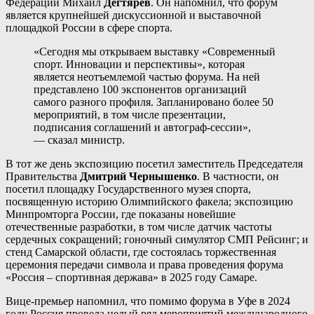
Федерации Михаил
Дегтярёв
. Он напомнил, что форум
является крупнейшей дискуссионной и выставочной
площадкой России в сфере спорта.
«Сегодня мы открываем выставку «Современный
спорт. Инновации и перспективы», которая
является неотъемлемой частью форума. На ней
представлено 100 экспонентов организаций
самого разного профиля. Запланировано более 50
мероприятий, в том числе презентации,
подписания соглашений и автограф-сессии»,
— сказал министр.
В тот же день экспозицию посетил заместитель Председателя
Правительства
Дмитрий Чернышенко
. В частности, он
посетил площадку Государственного музея спорта,
посвященную историю Олимпийского факела; экспозицию
Минпромторга России, где показаны новейшие
отечественные разработки, в том числе датчик частоты
сердечных сокращений; гоночный симулятор СМП Рейсинг; и
стенд Самарской области, где состоялась торжественная
церемония передачи символа и права проведения форума
«Россия – спортивная держава» в 2025 году Самаре.
Вице-премьер напомнил, что помимо форума в Уфе в 2024
году Россия провела целый ряд мероприятий международного