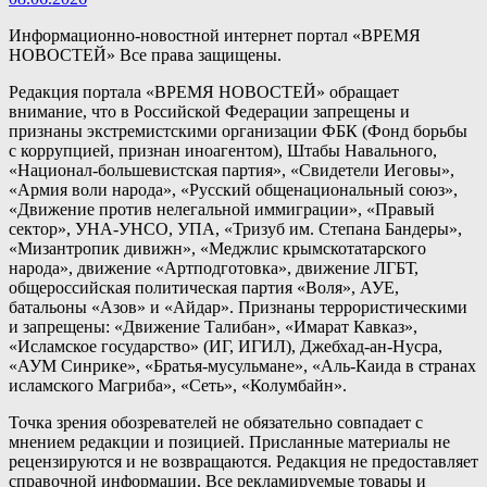
Информационно-новостной интернет портал «ВРЕМЯ
НОВОСТЕЙ» Все права защищены.
Редакция портала «ВРЕМЯ НОВОСТЕЙ» обращает
внимание, что в Российской Федерации запрещены и
признаны экстремистскими организации ФБК (Фонд борьбы
с коррупцией, признан иноагентом), Штабы Навального,
«Национал-большевистская партия», «Свидетели Иеговы»,
«Армия воли народа», «Русский общенациональный союз»,
«Движение против нелегальной иммиграции», «Правый
сектор», УНА-УНСО, УПА, «Тризуб им. Степана Бандеры»,
«Мизантропик дивижн», «Меджлис крымскотатарского
народа», движение «Артподготовка», движение ЛГБТ,
общероссийская политическая партия «Воля», АУЕ,
батальоны «Азов» и «Айдар». Признаны террористическими
и запрещены: «Движение Талибан», «Имарат Кавказ»,
«Исламское государство» (ИГ, ИГИЛ), Джебхад-ан-Нусра,
«АУМ Синрике», «Братья-мусульмане», «Аль-Каида в странах
исламского Магриба», «Сеть», «Колумбайн».
Точка зрения обозревателей не обязательно совпадает с
мнением редакции и позицией. Присланные материалы не
рецензируются и не возвращаются. Редакция не предоставляет
справочной информации. Все рекламируемые товары и