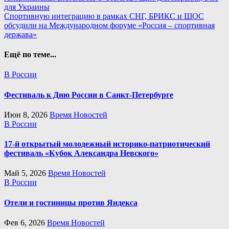
для Украины
по
Спортивную интеграцию в рамках СНГ, БРИКС и ШОС
записям
обсудили на Международном форуме «Россия – спортивная
держава»
Ещё по теме...
В России
Фестиваль к Дню России в Санкт-Петербурге
Июн 8, 2026
Время Новостей
В России
17-й открытый молодежный историко-патриотический
фестиваль «Кубок Александра Невского»
Май 5, 2026
Время Новостей
В России
Отели и гостиницы против Яндекса
Фев 6, 2026
Время Новостей