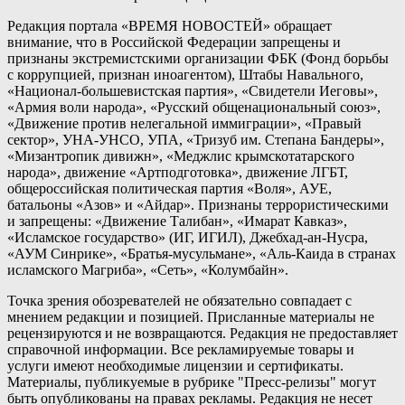
Редакция портала «ВРЕМЯ НОВОСТЕЙ» обращает
внимание, что в Российской Федерации запрещены и
признаны экстремистскими организации ФБК (Фонд борьбы
с коррупцией, признан иноагентом), Штабы Навального,
«Национал-большевистская партия», «Свидетели Иеговы»,
«Армия воли народа», «Русский общенациональный союз»,
«Движение против нелегальной иммиграции», «Правый
сектор», УНА-УНСО, УПА, «Тризуб им. Степана Бандеры»,
«Мизантропик дивижн», «Меджлис крымскотатарского
народа», движение «Артподготовка», движение ЛГБТ,
общероссийская политическая партия «Воля», АУЕ,
батальоны «Азов» и «Айдар». Признаны террористическими
и запрещены: «Движение Талибан», «Имарат Кавказ»,
«Исламское государство» (ИГ, ИГИЛ), Джебхад-ан-Нусра,
«АУМ Синрике», «Братья-мусульмане», «Аль-Каида в странах
исламского Магриба», «Сеть», «Колумбайн».
Точка зрения обозревателей не обязательно совпадает с
мнением редакции и позицией. Присланные материалы не
рецензируются и не возвращаются. Редакция не предоставляет
справочной информации. Все рекламируемые товары и
услуги имеют необходимые лицензии и сертификаты.
Материалы, публикуемые в рубрике "Пресс-релизы" могут
быть опубликованы на правах рекламы. Редакция не несет