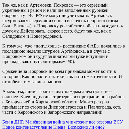
Так же, как и Артёмовск, Покровск — это серьёзный
укреплённый район и наличие заполненных рубежей
обороны тут ВС РФ не могут не учитывать. Артёмовск
штурмовался сверху-вниз и шло всё очень непросто (тогда
был «Вагнер»), к Покровску российское войска подходят по-
другому. Действовать, скорее всего, будут так же, как с
Селидовым и Новогродовкой.
К тому же, уже «популярные» российские ФАБы появились в
последнюю неделю штурмов Артёмовска, а в случае с
Покровском они будут зачинателями (уже вступили и
прокладывают путь «штормам» РФ).
Сражение за Покровск по всем признакам может войти в
историю. Как по части тактики, так и по ожесточённости. И
от победы там зависит многое.
А меж тем, линия фронта там с каждым днём гудит всё
сильнее. Киев подтягивает резервы из приграничного района
с Белоруссией и Харьковской области. Много резерва
прибывает со стороны Днепропетровска и Павлограда, есть
части с Херсонского и Запорожского направлений.
Навигация
Бои в ДНР. Манёвренная война уничтожит все резервы ВСУ
Новое контрнаступление Киева. Возможно ли оно?