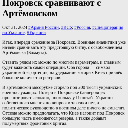
Покровск сравнивают с
Артёмовском
Окт 31, 2024
#Армия России
,
#ВСУ
,
#Россия
,
#Спецоперация
на Украине
,
#Украина
Итак, впереди сражение за Покровск. Военные аналитики уже
начали сравнивать эту предстоящую битву, с освобождением
Артёмовска (Бахмута).
Ставить рядом их можно по многим параметрам, и главным
будет важность самой операции. Оба города — символ
украинской «фортеци», на удержание которых Киев привлёк
большое количество резервов.
В артёмовской мясорубке сгорело под 200 тысяч украинских
военнослужащих. Потери в Покровске бандеровцев
прогнозировать сложно, поскольку у Генштаба Украины
собственного мнения по вопросам тактики нет, а
политическое руководство в военном деле ничего не смыслит.
Отсюда можно предполагать, что Киев нагонит под Покровск
большую часть имеющегося резерва, а также добавят
полумёртвых фронтовых бригад.