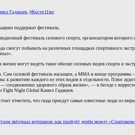
мил Гаджиев
,
#Костя Цзю
ьщики поддержат фестиваль.
грандиозный фестиваль силового спорта, организатором которого
да смогут побывать на различных площадках спортивного экстри
нал».
а жизни могут видеть такое обилие силовых видов спорта и экст
и. Сам силовой фестиваль насыщен, а MMA в конце программы — 
с к развитию каждого из этих видов в отдельности. Плюс аудитор
м — сподвижники здорового образа жизни», — в беседе с коррес
Fight Night Global Камил Гаджиев.
стоит отметить, что сюда приедут самые известные люди из мир
тлом звёздных ветеранов: как пройдёт дерби между «Спартаком