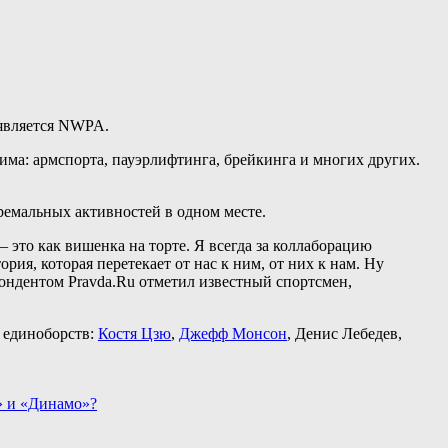
 является NWPA.
ма: армспорта, пауэрлифтинга, брейкинга и многих других.
ремальных активностей в одном месте.
это как вишенка на торте. Я всегда за коллаборацию
ия, которая перетекает от нас к ним, от них к нам. Ну
пондентом Pravda.Ru отметил известный спортсмен,
а единоборств:
Костя Цзю
,
Джефф Монсон
, Денис Лебедев,
» и «Динамо»?