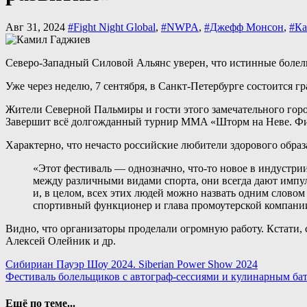
Авг 31, 2024
#Fight Night Global
,
#NWPA
,
#Джефф Монсон
,
#Ка
Северо-Западный Силовой Альянс уверен, что истинные болел
Уже через неделю, 7 сентября, в Санкт-Петербурге состоится 
Жители Северной Пальмиры и гости этого замечательного горо
Завершит всё долгожданный турнир MMA «Шторм на Неве. Фи
Характерно, что нечасто российские любители здорового образ
«Этот фестиваль — однозначно, что-то новое в индустри
между различными видами спорта, они всегда дают импуль
и, в целом, всех этих людей можно назвать одним слово
спортивный функционер и глава промоутерской компании 
Видно, что организаторы проделали огромную работу. Кстати, 
Алексей Олейник и др.
Навигация
Сибириан Пауэр Шоу 2024. Siberian Power Show 2024
Фестиваль болельщиков с автограф-сессиями и кулинарным бат
по
записям
Ещё по теме...