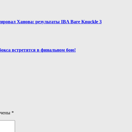
ировал Ханова: результаты IBA Bare Knuckle 3
окса встретятся в финальном бою!
ечены
*