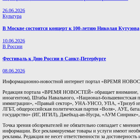
26.06.2026
Культура
В Москве состоится концерт к 100-летию Николая Кутузова
10.06.2026
В России
Фестиваль к Дню России в Санкт-Петербурге
08.06.2026
Информационно-новостной интернет портал «ВРЕМЯ НОВОС
Редакция портала «ВРЕМЯ НОВОСТЕЙ» обращает внимание, чт
иноагентом), Штабы Навального, «Национал-большевистская п
иммиграции», «Правый сектор», УНА-УНСО, УПА, «Тризуб им.
ЛГБТ, общероссийская политическая партия «Воля», АУЕ, бат
государство» (ИГ, ИГИЛ), Джебхад-ан-Нусра, «АУМ Синрике», 
Точка зрения обозревателей не обязательно совпадает с мнени
информации. Все рекламируемые товары и услуги имеют необх
рекламы. Редакция не несет ответственности за достоверност