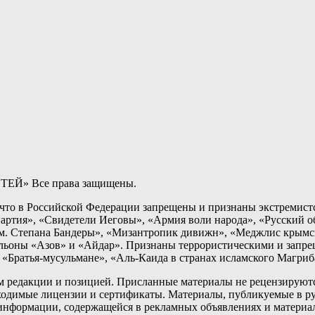
ТЕЙ» Все права защищены.
о в Российской Федерации запрещены и признаны экстремистс
артия», «Свидетели Иеговы», «Армия воли народа», «Русский 
 Степана Бандеры», «Мизантропик дивижн», «Меджлис крымско
альоны «Азов» и «Айдар». Признаны террористическими и запр
«Братья-мусульмане», «Аль-Каида в странах исламского Магриб
ем редакции и позицией. Присланные материалы не рецензируютс
одимые лицензии и сертификаты. Материалы, публикуемые в ру
ь информации, содержащейся в рекламных объявлениях и материа