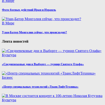
В Мире
Фото боевых действий Иран и Израиль
В Мире
Улан-Батор Монголия сейчас, что происходит?
Лента новостей
Культура
«Средневековые дни в Выборге — турнир Святого Олафа»
Бизнес
«Центр специальных технологий «ТрансЛифтТехника»
Культура