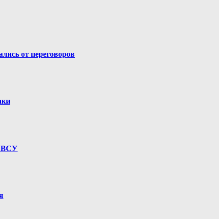
лись от переговоров
аки
е ВСУ
я