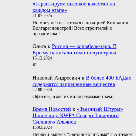
«Гарантируем высокое качество на
каждом этапе»
31.07.2025
Не могу не согласиться с позицией Компании
Волгарегионстрой! Всех строителей с
праздником !
Ольга
к
Россия — колыбель-заря. В
Крыму написали гимн полуострова
16.12.2024
🫶
Николай Андреевич
к
В более 400 БАДах
содержатся запрещенные вещества
22.08.2024
Офигеть, а мы их килограммами пьём!
Время Новостей
к
«Звездный Штурм»
Новое шоу NWPA Северо-Западного
Силового Альянса
15.03.2024
Первый выпуск "Звёздного штурма" с Артёмом