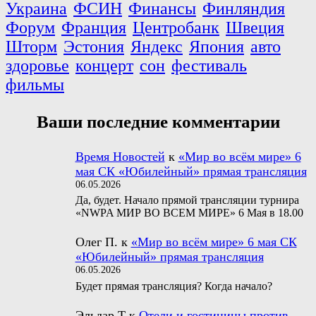
Украина
ФСИН
Финансы
Финляндия
Форум
Франция
Центробанк
Швеция
Шторм
Эстония
Яндекс
Япония
авто
здоровье
концерт
сон
фестиваль
фильмы
Ваши последние комментарии
Время Новостей
к
«Мир во всём мире» 6
мая СК «Юбилейный» прямая трансляция
06.05.2026
Да, будет. Начало прямой трансляции турнира
«NWPA МИР ВО ВСЕМ МИРЕ» 6 Мая в 18.00
Олег П.
к
«Мир во всём мире» 6 мая СК
«Юбилейный» прямая трансляция
06.05.2026
Будет прямая трансляция? Когда начало?
Эльдар Т
к
Отели и гостиницы против