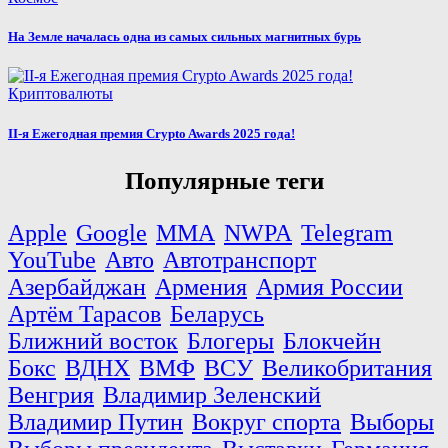
На Земле началась одна из самых сильных магнитных бурь
Криптовалюты
II-я Ежегодная премия Crypto Awards 2025 года!
Популярные теги
Apple
Google
MMA
NWPA
Telegram
YouTube
Авто
Автотранспорт
Азербайджан
Армения
Армия России
Артём Тарасов
Беларусь
Ближний восток
Блогеры
Блокчейн
Бокс
ВДНХ
ВМФ
ВСУ
Великобритания
Венгрия
Владимир Зеленский
Владимир Путин
Вокруг спорта
Выборы