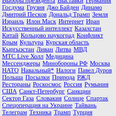
Выборы президента
Выставки
Германия
Госдума
Грузия
Джо Байден
Динамо
Дмитрий Песков
Дональд Трамп
Земля
Израиль
Илон Маск
Интернет
Иран
Искусственный интеллект
Казахстан
Китай
Кольцово наукоград
Конфликт
Крым
Культура
Курская область
Кыргызстан
Ливан
Литва
МВД
МТС Live Холл
Медицина
Мессенджеры
Минобороны РФ
Москва
НАТО
Навальный*
Налоги
Павел Дуров
Польша
Посылки
Природа
РЖД
Рестораны
Роскосмос
Россия
Румыния
США
Санкт-Петербург
Санкции
Сектор Газа
Словакия
Солнце
Спартак
Спецоперация на Украине
Тайвань
Телеграм
Техника
Трамп
Турция