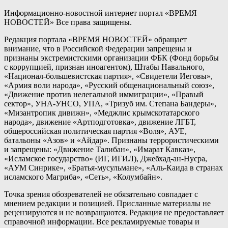
Информационно-новостной интернет портал «ВРЕМЯ
НОВОСТЕЙ» Все права защищены.
Редакция портала «ВРЕМЯ НОВОСТЕЙ» обращает
внимание, что в Российской Федерации запрещены и
признаны экстремистскими организации ФБК (Фонд борьбы
с коррупцией, признан иноагентом), Штабы Навального,
«Национал-большевистская партия», «Свидетели Иеговы»,
«Армия воли народа», «Русский общенациональный союз»,
«Движение против нелегальной иммиграции», «Правый
сектор», УНА-УНСО, УПА, «Тризуб им. Степана Бандеры»,
«Мизантропик дивижн», «Меджлис крымскотатарского
народа», движение «Артподготовка», движение ЛГБТ,
общероссийская политическая партия «Воля», АУЕ,
батальоны «Азов» и «Айдар». Признаны террористическими
и запрещены: «Движение Талибан», «Имарат Кавказ»,
«Исламское государство» (ИГ, ИГИЛ), Джебхад-ан-Нусра,
«АУМ Синрике», «Братья-мусульмане», «Аль-Каида в странах
исламского Магриба», «Сеть», «Колумбайн».
Точка зрения обозревателей не обязательно совпадает с
мнением редакции и позицией. Присланные материалы не
рецензируются и не возвращаются. Редакция не предоставляет
справочной информации. Все рекламируемые товары и