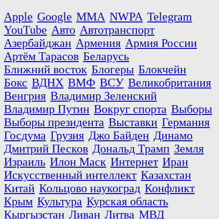
Apple
Google
MMA
NWPA
Telegram
YouTube
Авто
Автотранспорт
Азербайджан
Армения
Армия России
Артём Тарасов
Беларусь
Ближний восток
Блогеры
Блокчейн
Бокс
ВДНХ
ВМФ
ВСУ
Великобритания
Венгрия
Владимир Зеленский
Владимир Путин
Вокруг спорта
Выборы
Выборы президента
Выставки
Германия
Госдума
Грузия
Джо Байден
Динамо
Дмитрий Песков
Дональд Трамп
Земля
Израиль
Илон Маск
Интернет
Иран
Искусственный интеллект
Казахстан
Китай
Кольцово наукоград
Конфликт
Крым
Культура
Курская область
Кыргызстан
Ливан
Литва
МВД