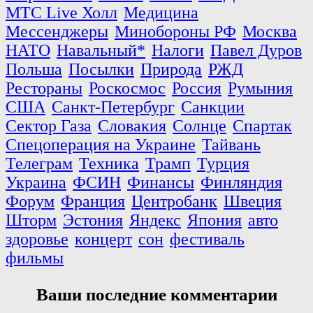
МТС Live Холл
Медицина
Мессенджеры
Минобороны РФ
Москва
НАТО
Навальный*
Налоги
Павел Дуров
Польша
Посылки
Природа
РЖД
Рестораны
Роскосмос
Россия
Румыния
США
Санкт-Петербург
Санкции
Сектор Газа
Словакия
Солнце
Спартак
Спецоперация на Украине
Тайвань
Телеграм
Техника
Трамп
Турция
Украина
ФСИН
Финансы
Финляндия
Форум
Франция
Центробанк
Швеция
Шторм
Эстония
Яндекс
Япония
авто
здоровье
концерт
сон
фестиваль
фильмы
Ваши последние комментарии