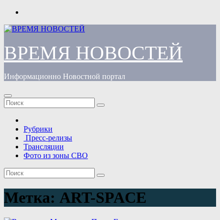
Перейти
к
содержимому
ВРЕМЯ НОВОСТЕЙ
Информационно Новостной портал
Рубрики
Пресс-релизы
Трансляции
Фото из зоны СВО
Метка:
ART-SPACE