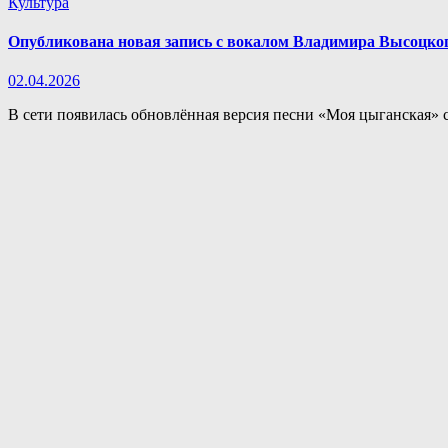
Культура
Опубликована новая запись с вокалом Владимира Высоцког
02.04.2026
В сети появилась обновлённая версия песни «Моя цыганская