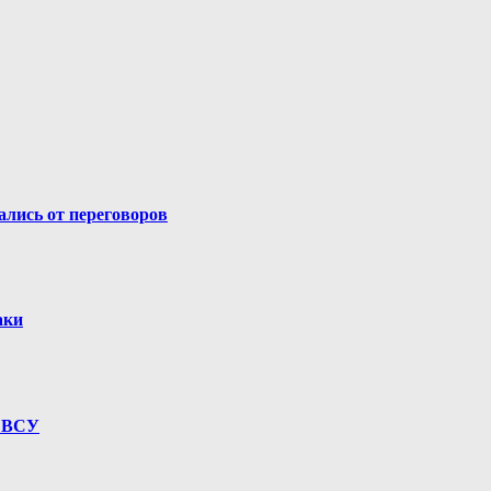
лись от переговоров
аки
е ВСУ