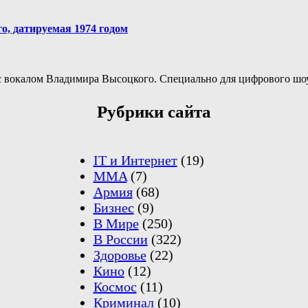
о, датируемая 1974 годом
» с вокалом Владимира Высоцкого. Специально для цифрового 
Рубрики сайта
IT и Интернет
(19)
MMA
(7)
Армия
(68)
Бизнес
(9)
В Мире
(250)
В России
(322)
Здоровье
(22)
Кино
(12)
Космос
(11)
Криминал
(10)