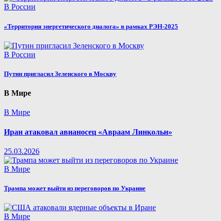
В России
«Территория энергетического диалога» в рамках РЭН-2025
В России
Путин пригласил Зеленского в Москву
В Мире
В Мире
Иран атаковал авианосец «Авраам Линкольн»
25.03.2026
В Мире
Трампа может выйти из переговоров по Украине
В Мире